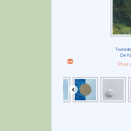
Tweedim
De ha
Stuur 