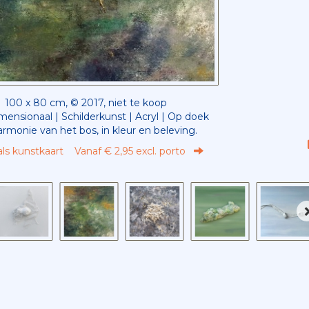
100 x 80 cm, © 2017, niet te koop
ensionaal | Schilderkunst | Acryl | Op doek
rmonie van het bos, in kleur en beleving.
als kunstkaart
Vanaf € 2,95 excl. porto