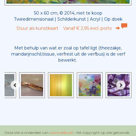
50 x 60 cm, © 2014, niet te koop
Tweedimensionaal | Schilderkunst | Acryl | Op doek
Stuur als kunstkaart
Vanaf € 2,95 excl. porto
Met behulp van wat er zoal op tafel ligt (theezakje,
mandarijnschil,tissue, verfrest uit de verfbus) is de verf
bewerkt.
Deze site is onderdeel van
www.exto.art
. Het copyright op alle getoonde