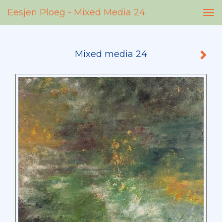
Eesjen Ploeg - Mixed Media 24
Tog
nav
Mixed media 24