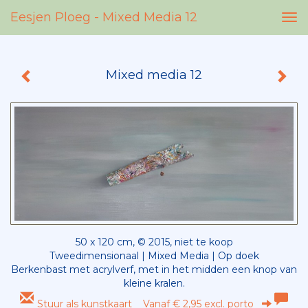
Eesjen Ploeg - Mixed Media 12
Tog
nav
Mixed media 12
50 x 120 cm, © 2015, niet te koop
Tweedimensionaal | Mixed Media | Op doek
Berkenbast met acrylverf, met in het midden een knop van
kleine kralen.
Stuur als kunstkaart
Vanaf € 2,95 excl. porto